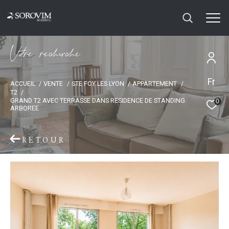
V
o
r
e
r
e
c
e
c
e
Fr
ACCUEIL
VENTE
STE FOY LES LYON
APPARTEMENT
T2
GRAND T2 AVEC TERRASSE DANS RESIDENCE DE STANDING
0
ARBOREE
RETOUR