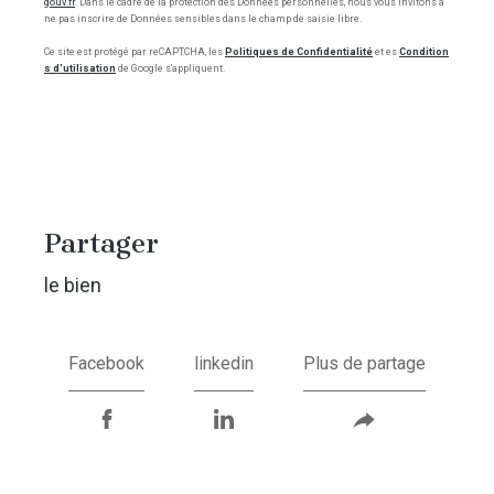
gouv.fr
. Dans le cadre de la protection des Données personnelles, nous vous invitons à
ne pas inscrire de Données sensibles dans le champ de saisie libre.
Ce site est protégé par reCAPTCHA, les
Politiques de Confidentialité
et es
Condition
s d'utilisation
de Google s'appliquent.
partager
le bien
Facebook
linkedin
Plus de partage