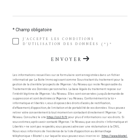
* Champ obligatoire
J'ACCEPTE LES CONDITIONS
D'UTILISATION DES DONNÉES (*)*
ENVOYER
Les informations recueillies sur ce formulaire sont enregistrées dans un fichier
informatisé par La Boite Immo agissant comme Sous-traitant du traitement pour la
gestion de la clientèle/prospects de l'Agence / du Réseau qui reste Responsable du
Traitement de vos Données personnelles. La base légale du traitement repose sur
l'intérêt légitime de l'Agence / du Réseau. Elles sont conservées jusqu'à demande de
suppression et sont destinées à l'Agence / au Réseau. Conformément à la loi «
informatique et libertés », vous disposez des droits d’accès, de rectification,
d’effacement, d’opposition, de limitation et de portabilité de vos données. Vous pouvez
retirer votre consentement à tout moment en contactant directement l’Agence / Le
Réseau. Consultez le site
https://cnil.fr/fr
pour plus d’informations sur vos droits. Si
vous estimez, après avoir contacté l'Agence / le Réseau, que vos droits « Informatique et
Libertés » ne sont pas respectés, vous pouvez adresser une réclamation à la CNIL.
Nous vous informons de l’existence de la liste d'opposition au démarchage
téléphonique « Bloctel », sur laquelle vous pouvez vous inscrire ici :
https://www.bloctel.