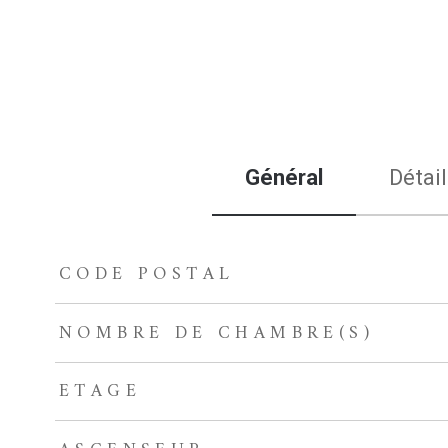
Général
Détail
CODE POSTAL
TRAD_ZEPHYR_Caracteristique
TRAD_ZEPHYR_Valeurs
NOMBRE DE CHAMBRE(S)
ETAGE