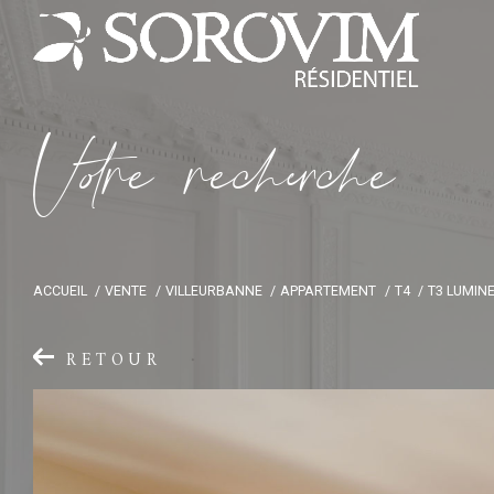
V
o
r
e
r
e
c
e
c
e
ACCUEIL
VENTE
VILLEURBANNE
APPARTEMENT
T4
T3 LUMIN
RETOUR