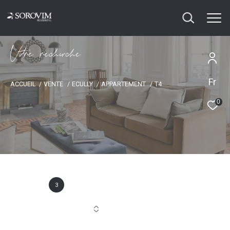
V
o
r
e
r
e
c
e
c
e
Fr
ACCUEIL
VENTE
ECULLY
APPARTEMENT
T4
0
3
Annonce(s) trouvée(s) selon vos critères
Trier par