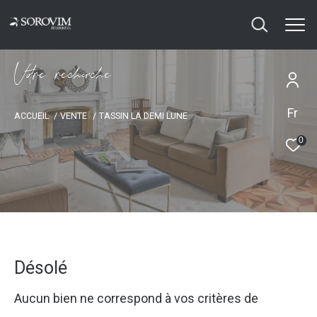
V
o
r
e
r
e
c
e
c
e
Fr
ACCUEIL
VENTE
TASSIN LA DEMI LUNE
0
Désolé
Aucun bien ne correspond à vos critères de