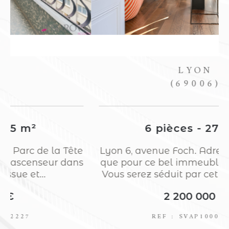
LYON
(69006)
6 pièces - 277 m²
e
Lyon 6, avenue Foch. Adresse emblémati
s
que pour ce bel immeuble remarquable.
Vous serez séduit par cet appartement...
2 200 000 €
REF : SVAP10002234