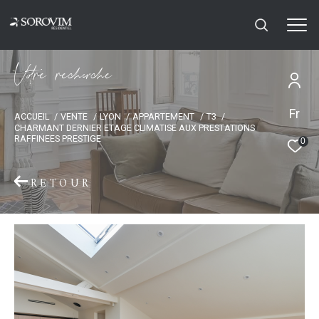
V
o
r
e
r
e
c
e
c
e
Fr
ACCUEIL
VENTE
LYON
APPARTEMENT
T3
CHARMANT DERNIER ETAGE CLIMATISE AUX PRESTATIONS
RAFFINEES PRESTIGE
0
RETOUR