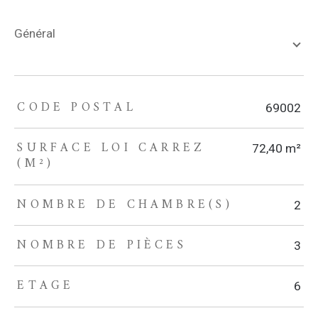
général
CODE POSTAL
TRAD_ZEPHYR_Caracteristique
TRAD_ZEPHYR_Valeurs
69002
SURFACE LOI CARREZ
72,40 m²
(M²)
NOMBRE DE CHAMBRE(S)
2
NOMBRE DE PIÈCES
3
ETAGE
6