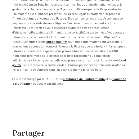
Les informations recueillies sur ce formulaire sont enregistrées dans un fichier
informatisé par La Boite Immo agissant comme Sous-traitant du traitement pour la
gestion de la clientèle/prospects de l'Agence / du Réseau qui reste Responsable du
Traitement de vos Données personnelles. La base légale du traitement repose sur
l'intérêt légitime de l'Agence / du Réseau. Elles sont conservées jusqu'à demande de
suppression et sont destinées à l'Agence / au Réseau. Conformément à la loi «
informatique et libertés », vous disposez des droits d’accès, de rectification,
d’effacement, d’opposition, de limitation et de portabilité de vos données. Vous pouvez
retirer votre consentement à tout moment en contactant directement l’Agence / Le
Réseau. Consultez le site
https://cnil.fr/fr
pour plus d’informations sur vos droits. Si
vous estimez, après avoir contacté l'Agence / le Réseau, que vos droits « Informatique et
Libertés » ne sont pas respectés, vous pouvez adresser une réclamation à la CNIL.
Nous vous informons de l’existence de la liste d'opposition au démarchage
téléphonique « Bloctel », sur laquelle vous pouvez vous inscrire ici :
https://www.bloctel.
gouv.fr
. Dans le cadre de la protection des Données personnelles, nous vous invitons à
ne pas inscrire de Données sensibles dans le champ de saisie libre.
Ce site est protégé par reCAPTCHA, les
Politiques de Confidentialité
et es
Condition
s d'utilisation
de Google s'appliquent.
partager