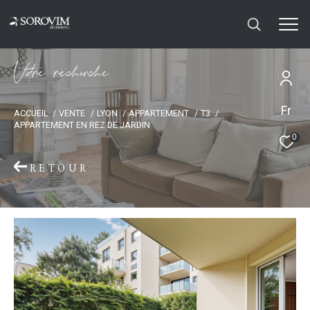
V
o
r
e
r
e
c
e
c
e
Fr
ACCUEIL
VENTE
LYON
APPARTEMENT
T3
APPARTEMENT EN REZ DE JARDIN
0
RETOUR