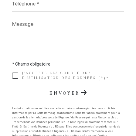
*
Message
*
* Champ obligatoire
J'ACCEPTE LES CONDITIONS
D'UTILISATION DES DONNÉES (*)*
ENVOYER
Les informations recueillies sur ce formulaire sont enregistrées dans un fichier
informatisé par La Boite Immo agissant comme Sous-traitant du traitement pour la
gestion de la clientèle/prospects de l'Agence / du Réseau qui reste Responsable du
Traitement de vos Données personnelles. La base légale du traitement repose sur
l'intérêt légitime de l'Agence / du Réseau. Elles sont conservées jusqu'à demande de
suppression et sont destinées à l'Agence / au Réseau. Conformément à la loi «
informatique et libertés », vous disposez des droits d’accès, de rectification,