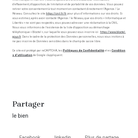
d’effacement, d’opposition, de limitation et de portabilité de vos données. Vous pouvez
retirer votre consentement à tout moment en contactant directement l’Agence / Le
Réseau. Consultez le site
https://cnil.fr/fr
pour plus d’informations sur vos droits. Si
vous estimez, après avoir contacté l'Agence / le Réseau, que vos droits « Informatique et
Libertés » ne sont pas respectés, vous pouvez adresser une réclamation à la CNIL.
Nous vous informons de l’existence de la liste d'opposition au démarchage
téléphonique « Bloctel », sur laquelle vous pouvez vous inscrire ici :
https://www.bloctel.
gouv.fr
. Dans le cadre de la protection des Données personnelles, nous vous invitons à
ne pas inscrire de Données sensibles dans le champ de saisie libre.
Ce site est protégé par reCAPTCHA, les
Politiques de Confidentialité
et es
Condition
s d'utilisation
de Google s'appliquent.
partager
le bien
Facebook
linkedin
Plus de partage