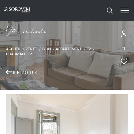
V
o
r
e
r
e
c
e
c
e
Fr
ACCUEIL
VENTE
LYON
APPARTEMENT
T2
CHARMANT T2
0
RETOUR