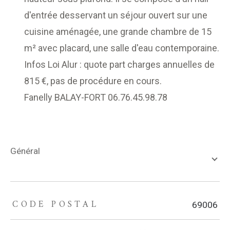
d'entrée desservant un séjour ouvert sur une
cuisine aménagée, une grande chambre de 15
m² avec placard, une salle d'eau contemporaine.
Infos Loi Alur : quote part charges annuelles de
815 €, pas de procédure en cours.
Fanelly BALAY-FORT 06.76.45.98.78
général
CODE POSTAL
TRAD_ZEPHYR_Caracteristique
TRAD_ZEPHYR_Valeurs
69006