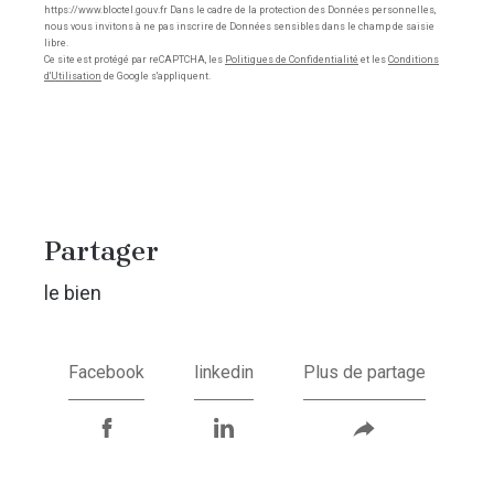
https://www.bloctel.gouv.fr Dans le cadre de la protection des Données personnelles,
nous vous invitons à ne pas inscrire de Données sensibles dans le champ de saisie
libre.
Ce site est protégé par reCAPTCHA, les
Politiques de Confidentialité
et les
Conditions
d'Utilisation
de Google s'appliquent.
partager
le bien
Facebook
linkedin
Plus de partage