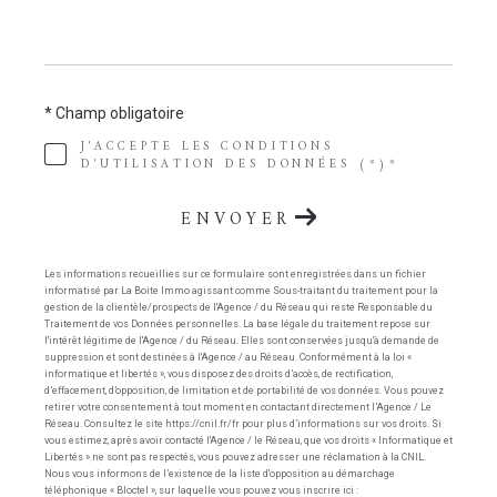
* Champ obligatoire
J'ACCEPTE LES CONDITIONS
D'UTILISATION DES DONNÉES (*)*
ENVOYER
Les informations recueillies sur ce formulaire sont enregistrées dans un fichier
informatisé par La Boite Immo agissant comme Sous-traitant du traitement pour la
gestion de la clientèle/prospects de l'Agence / du Réseau qui reste Responsable du
Traitement de vos Données personnelles. La base légale du traitement repose sur
l'intérêt légitime de l'Agence / du Réseau. Elles sont conservées jusqu'à demande de
suppression et sont destinées à l'Agence / au Réseau. Conformément à la loi «
informatique et libertés », vous disposez des droits d’accès, de rectification,
d’effacement, d’opposition, de limitation et de portabilité de vos données. Vous pouvez
retirer votre consentement à tout moment en contactant directement l’Agence / Le
Réseau. Consultez le site https://cnil.fr/fr pour plus d’informations sur vos droits. Si
vous estimez, après avoir contacté l'Agence / le Réseau, que vos droits « Informatique et
Libertés » ne sont pas respectés, vous pouvez adresser une réclamation à la CNIL.
Nous vous informons de l’existence de la liste d'opposition au démarchage
téléphonique « Bloctel », sur laquelle vous pouvez vous inscrire ici :