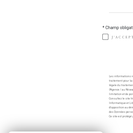
* Champ obligat
J'ACCEP
Les informations r
traitement pour la
légale du traiteme
l'Agence / au Résea
limitation et de p
Consultez le site ht
Informatique et Lib
d'opposition au dém
des Données person
Ce site est protég