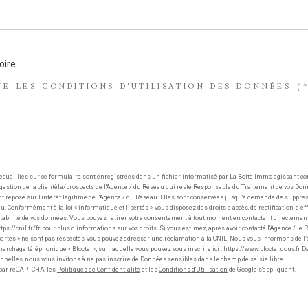
oire
TE LES CONDITIONS D'UTILISATION DES DONNÉES (*
ecueillies sur ce formulaire sont enregistrées dans un fichier informatisé par La Boite Immo agissant 
 gestion de la clientèle/prospects de l'Agence / du Réseau qui reste Responsable du Traitement de vos Do
nt repose sur l'intérêt légitime de l'Agence / du Réseau. Elles sont conservées jusqu'à demande de suppres
u. Conformément à la loi « informatique et libertés », vous disposez des droits d’accès, de rectification, d’ef
ortabilité de vos données. Vous pouvez retirer votre consentement à tout moment en contactant directement
tps://cnil.fr/fr pour plus d’informations sur vos droits. Si vous estimez, après avoir contacté l'Agence / le 
ertés » ne sont pas respectés, vous pouvez adresser une réclamation à la CNIL. Nous vous informons de l’e
archage téléphonique « Bloctel », sur laquelle vous pouvez vous inscrire ici : https://www.bloctel.gouv.fr Da
nelles, nous vous invitons à ne pas inscrire de Données sensibles dans le champ de saisie libre.
é par reCAPTCHA, les
Politiques de Confidentialité
et les
Conditions d'Utilisation
de Google s'appliquent.