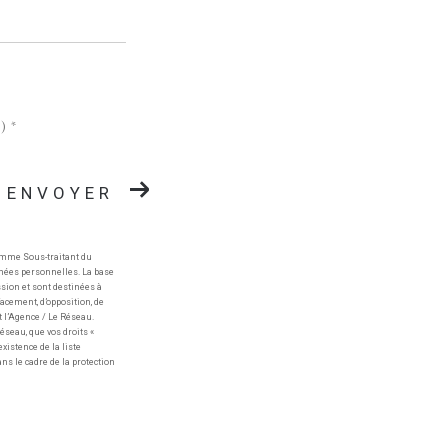
)*
ENVOYER
comme Sous-traitant du
nnées personnelles. La base
sion et sont destinées à
facement, d’opposition, de
 l’Agence / Le Réseau.
Réseau, que vos droits «
xistence de la liste
ns le cadre de la protection